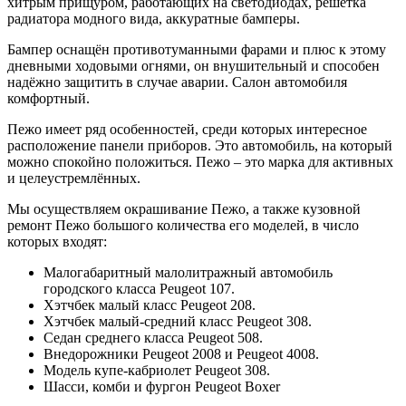
хитрым прищуром, работающих на светодиодах, решётка
радиатора модного вида, аккуратные бамперы.
Бампер оснащён противотуманными фарами и плюс к этому
дневными ходовыми огнями, он внушительный и способен
надёжно защитить в случае аварии. Салон автомобиля
комфортный.
Пежо имеет ряд особенностей, среди которых интересное
расположение панели приборов. Это автомобиль, на который
можно спокойно положиться. Пежо – это марка для активных
и целеустремлённых.
Мы осуществляем окрашивание Пежо, а также кузовной
ремонт Пежо большого количества его моделей, в число
которых входят:
Малогабаритный малолитражный автомобиль
городского класса Peugeot 107.
Хэтчбек малый класс Peugeot 208.
Хэтчбек малый-средний класс Peugeot 308.
Седан среднего класса Peugeot 508.
Внедорожники Peugeot 2008 и Peugeot 4008.
Модель купе-кабриолет Peugeot 308.
Шасси, комби и фургон Peugeot Boxer