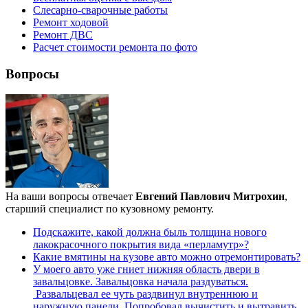
Слесарно-сварочные работы
Ремонт ходовой
Ремонт ДВС
Расчет стоимости ремонта по фото
Вопросы
На ваши вопросы отвечает
Евгений Павлович Митрохин
,
старший специалист по кузовному ремонту.
Подскажите, какой должна быль толщина нового
лакокрасочного покрытия вида «перламутр»?
Какие вмятины на кузове авто можно отремонтировать?
У моего авто уже гниет нижняя область двери в
завальцовке. Завальцовка начала раздуваться.
Развальцевал ее чуть раздвинул внутреннюю и
наружную панели. Попробовал вычистить и вытравить