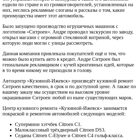
ездили по стране и из громкоговорителей, установленных на
них, неслись рекламные слоганы и рассказы о том, какие
преимущества имеет этот автомобиль.
Было запущено производство игрушечных машинок с
логотипом «Ситроен». Андре проводил экскурсии по заводу,
открыл магазин с огромной стеклянной витриной, через
которую люди могли с улицы рассмотреть.
Данная компания привлекала покупателей ещё и тем, что
можно было купить авто в кредит. Андре Ситроен был
гениальным рекламщиком с кучей креативных идей, которые
в то время никому не приходили в голову.
Автоцентр «Кузовной-Ижевск» произведёт кузовной ремонт
Ситроен качественно, в срок и по доступной цене. А также по
вашему заказу мы осуществим на высоком уровне
окрашивание Ситроен любой из ныне существующих марок.
Центр кузовного ремонта «Кузовной-Ижевск» занимается
покраской и ремонтом автомобилей следующих моделей:
Супермини хэтчбек Citroen C1.
Малоклассовый трёхдверный Citroen DS3.
Седаны Citroen C-Elysee и Citroen C4 гольф-класса.