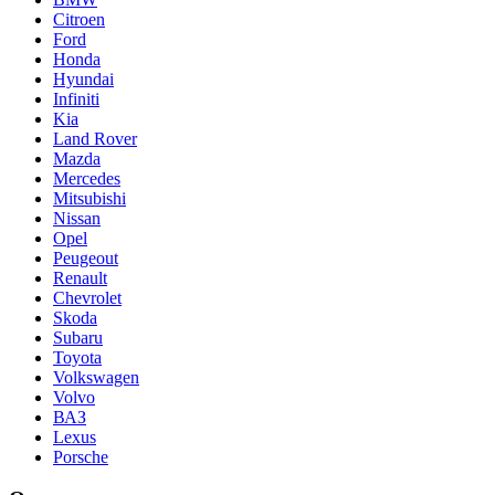
Citroen
Ford
Honda
Hyundai
Infiniti
Kia
Land Rover
Mazda
Mercedes
Mitsubishi
Nissan
Opel
Peugeout
Renault
Chevrolet
Skoda
Subaru
Toyota
Volkswagen
Volvo
ВАЗ
Lexus
Porsche