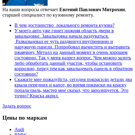
На ваши вопросы отвечает
Евгений Павлович Митрохин
,
старший специалист по кузовному ремонту.
В чем достоинство локального ремонта кузова?
У моего авто уже гниет нижняя область двери в
завальцовке. Завальцовка начала раздуваться.
Развальцевал ее чуть раздвинул внутреннюю и
наружную панели. Попробовал вычистить и вытравить
ржавчину. Металл на данный момент в очень хорошем
состоянии. Так у меня назрел вопрос. Чем можно залить
либо обработать данный участок, чтобы остановить
коррозию, перед тем как завальцевать панель в обратном
состоянии?
Скажите мне пожалуйста, сегодня покрасили детали два
крыла передних и капот, во время покраски на краску
попала пыль, мастер мне сказал, что заполируется. Это
точно? Краска акрил.
Задать вопрос
Цены по маркам
Audi
BMW