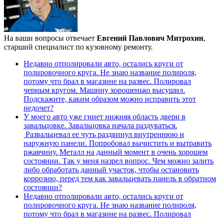
На ваши вопросы отвечает
Евгений Павлович Митрохин
,
старший специалист по кузовному ремонту.
Недавно отполировали авто, остались круги от
полировочного круга. Не знаю название полироля,
потому что брал в магазине на развес. Полировал
черным кругом. Машину хорошенько высушил.
Подскажите, каким образом можно исправить этот
недочет?
У моего авто уже гниет нижняя область двери в
завальцовке. Завальцовка начала раздуваться.
Развальцевал ее чуть раздвинул внутреннюю и
наружную панели. Попробовал вычистить и вытравить
ржавчину. Металл на данный момент в очень хорошем
состоянии. Так у меня назрел вопрос. Чем можно залить
либо обработать данный участок, чтобы остановить
коррозию, перед тем как завальцевать панель в обратном
состоянии?
Недавно отполировали авто, остались круги от
полировочного круга. Не знаю название полироля,
потому что брал в магазине на развес. Полировал