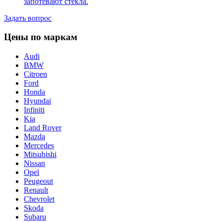
запотевают стёкла.
Задать вопрос
Цены по маркам
Audi
BMW
Citroen
Ford
Honda
Hyundai
Infiniti
Kia
Land Rover
Mazda
Mercedes
Mitsubishi
Nissan
Opel
Peugeout
Renault
Chevrolet
Skoda
Subaru