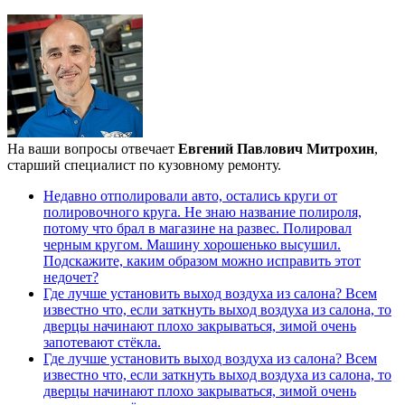
На ваши вопросы отвечает
Евгений Павлович Митрохин
,
старший специалист по кузовному ремонту.
Недавно отполировали авто, остались круги от
полировочного круга. Не знаю название полироля,
потому что брал в магазине на развес. Полировал
черным кругом. Машину хорошенько высушил.
Подскажите, каким образом можно исправить этот
недочет?
Где лучше установить выход воздуха из салона? Всем
известно что, если заткнуть выход воздуха из салона, то
дверцы начинают плохо закрываться, зимой очень
запотевают стёкла.
Где лучше установить выход воздуха из салона? Всем
известно что, если заткнуть выход воздуха из салона, то
дверцы начинают плохо закрываться, зимой очень