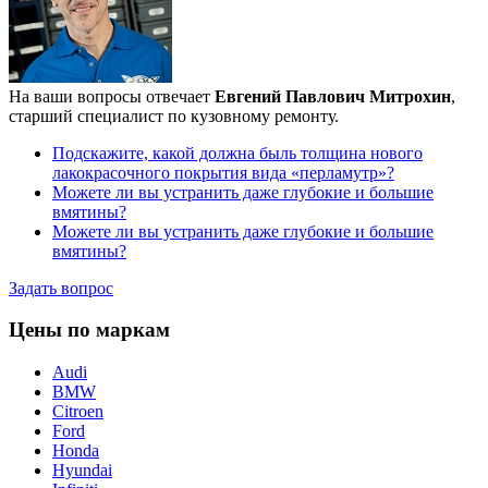
На ваши вопросы отвечает
Евгений Павлович Митрохин
,
старший специалист по кузовному ремонту.
Подскажите, какой должна быль толщина нового
лакокрасочного покрытия вида «перламутр»?
Можете ли вы устранить даже глубокие и большие
вмятины?
Можете ли вы устранить даже глубокие и большие
вмятины?
Задать вопрос
Цены по маркам
Audi
BMW
Citroen
Ford
Honda
Hyundai