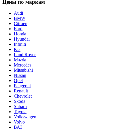
Цены по маркам
Audi
BMW
Citroen
Ford
Honda
Hyundai
Infiniti
Kia
Land Rover
Mazda
Mercedes
Mitsubishi
Nissan
Opel
Peugeout
Renault
Chevrolet
Skoda
Subaru
Toyota
Volkswagen
Volvo
ВАЗ